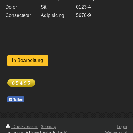
Dolor
Sit
0123-4
Consectetur
Adipisicing
5678-9
in Bearbeitung
Teilen
Druckversion
|
Sitemap
Login
Tango im Schloss Laubsdorf e.V.
Webansicht